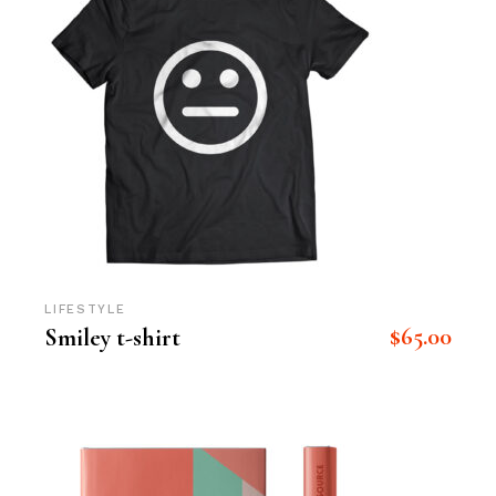
LIFESTYLE
$
65.00
Smiley t-shirt