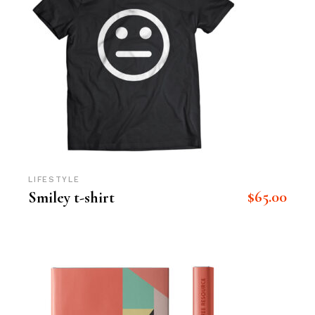
LIFESTYLE
$
65.00
Smiley t-shirt