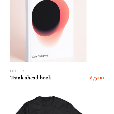
LIFESTYLE
$
75.00
Think ahead book