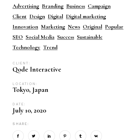
Advertising
Branding
Business
Campaign
Client
Design
Digital
Digital marketing
Innovation
Marketing
News
Original
Popular
SEO
Social Media
Success
Sustainable
Technology
Trend
CLIENT:
Qode Interactive
LOCATION:
Tokyo, Japan
DATE:
July 10, 2020
SHARE: