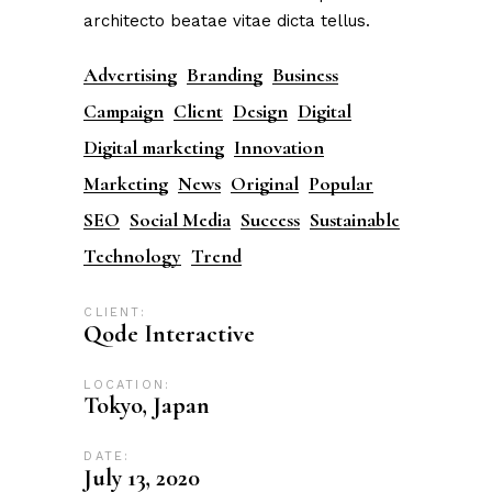
architecto beatae vitae dicta tellus.
Advertising
Branding
Business
Campaign
Client
Design
Digital
Digital marketing
Innovation
Marketing
News
Original
Popular
SEO
Social Media
Success
Sustainable
Technology
Trend
CLIENT:
Qode Interactive
LOCATION:
Tokyo, Japan
DATE:
July 13, 2020