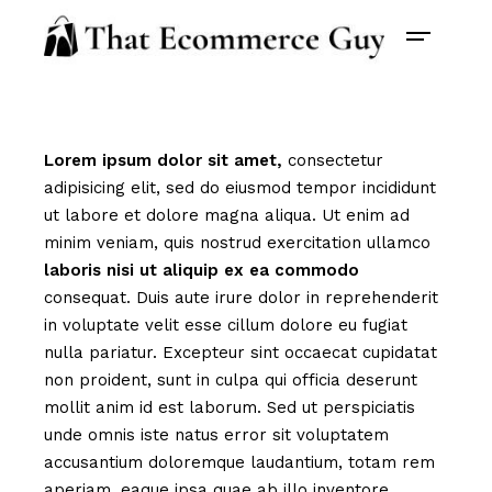
Lorem
ipsum
dolor
sit
amet,
consectetur
adipisicing elit, sed do eiusmod tempor incididunt
ut labore et dolore magna aliqua. Ut enim ad
minim veniam, quis nostrud exercitation ullamco
laboris
nisi
ut
aliquip
ex
ea
commodo
consequat. Duis aute irure dolor in reprehenderit
in voluptate velit esse cillum dolore eu fugiat
nulla pariatur. Excepteur sint occaecat cupidatat
non proident, sunt in culpa qui officia deserunt
mollit anim id est laborum. Sed ut perspiciatis
unde omnis iste natus error sit voluptatem
accusantium doloremque laudantium, totam rem
aperiam, eaque ipsa quae ab illo inventore