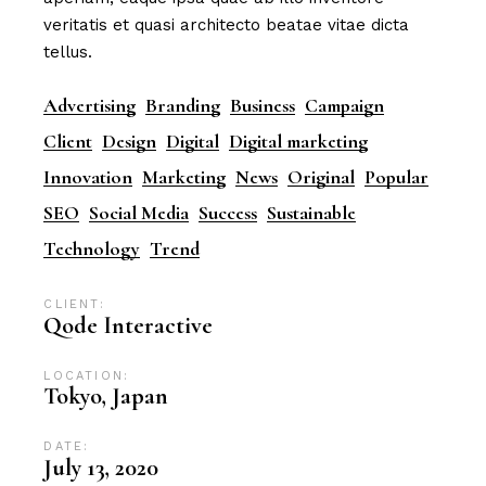
veritatis et quasi architecto beatae vitae dicta
tellus.
Advertising
Branding
Business
Campaign
Client
Design
Digital
Digital marketing
Innovation
Marketing
News
Original
Popular
SEO
Social Media
Success
Sustainable
Technology
Trend
CLIENT:
Qode Interactive
LOCATION:
Tokyo, Japan
DATE:
July 13, 2020