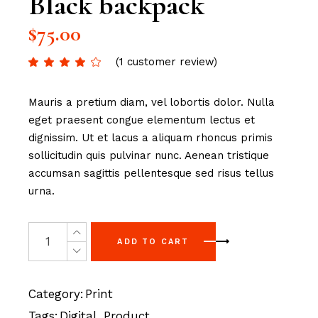
Black backpack
$
75.00
(
1
customer review)
Mauris a pretium diam, vel lobortis dolor. Nulla
eget praesent congue elementum lectus et
dignissim. Ut et lacus a aliquam rhoncus primis
sollicitudin quis pulvinar nunc. Aenean tristique
accumsan sagittis pellentesque sed risus tellus
urna.
ADD TO CART
Category:
Print
Tags:
Digital
,
Product