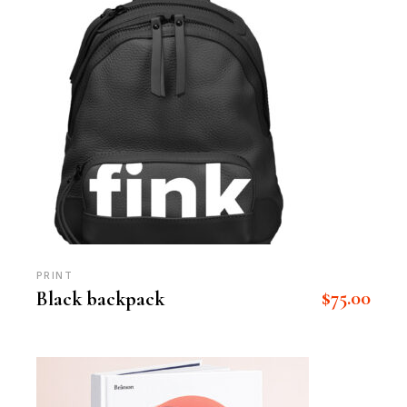
PRINT
$
75.00
Black backpack