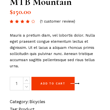
MTB Mountain
$
150.00
(
1
customer review)
Mauris a pretium diam, vel lobortis dolor. Nulla
eget praesent congue elementum lectus et
dignissim. Ut et lacus a aliquam rhoncus primis
sollicitudin quis pulvinar nunc. Aenean tristique
accumsan sagittis pellentesque sed risus tellus
urna.
ADD TO CART
Category:
Bicycles
Tag:
Product