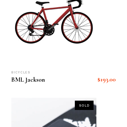
BICYCLES
$
193.00
BML Jackson
SOLD