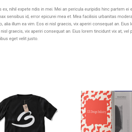
, nihil expete ndis in mei. Mei an pericula euripidis hinc partem ei est
nax sensibus id, error epicurei mea et. Mea facilisis urbanitas moderat
, alia illum ea vim. Eos ei nisl graecis, vix aperiri consequat an. Eius l
nisl graecis, vix aperiri consequat an. Eius lorem tincidunt vix at, vel
ibus eget velit justo.