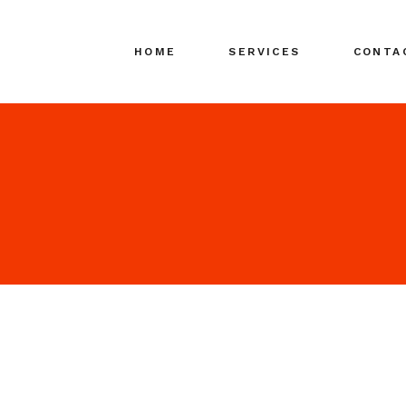
HOME
SERVICES
CONTA
Search Engine
Marketing (SEM)
Search Media
Advertising (SMA)