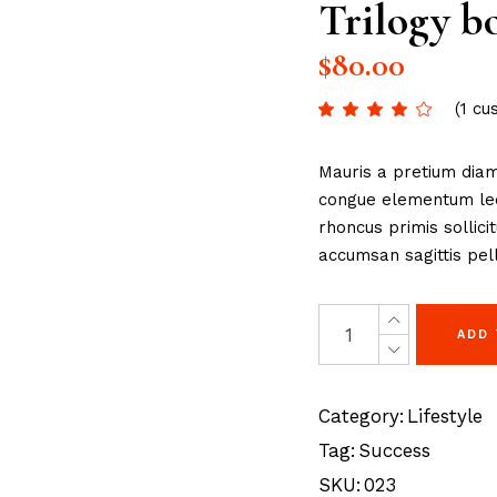
Trilogy b
$
80.00
(
1
cus
Mauris a pretium diam
congue elementum lect
rhoncus primis sollici
accumsan sagittis pell
ADD
Category:
Lifestyle
Tag:
Success
SKU:
023