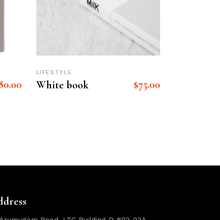
LIFESTYLE
80.00
$
75.00
White book
ddress
 Arumugam Road, LTC Building D #02-02A,