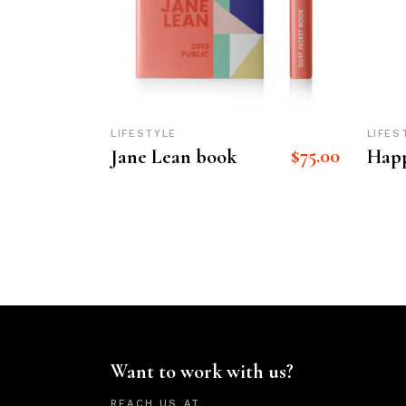
LIFESTYLE
LIFES
$
75.00
Jane Lean book
Happ
Want to work with us?
REACH US AT