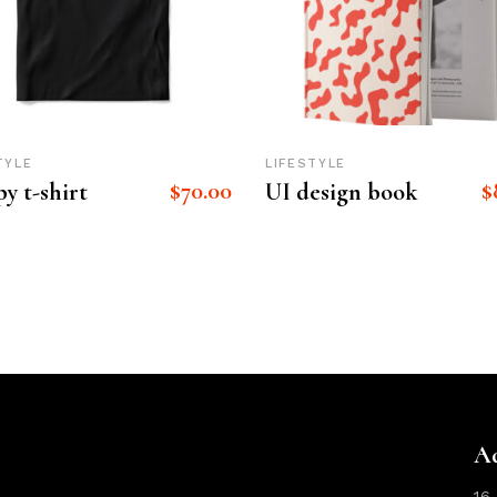
TYLE
LIFESTYLE
$
70.00
$
y t-shirt
UI design book
A
16